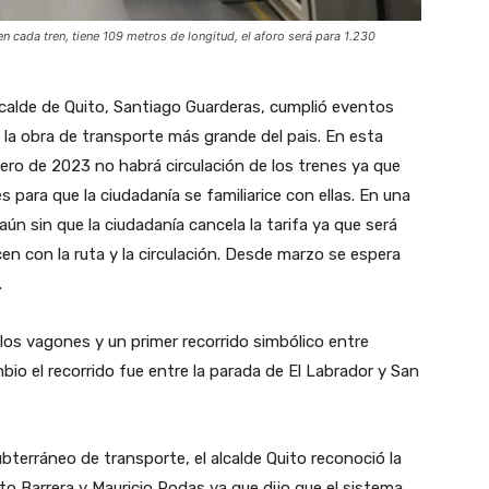
n cada tren, tiene 109 metros de longitud, el aforo será para 1.230
lcalde de Quito, Santiago Guarderas, cumplió eventos
 la obra de transporte más grande del pais. En esta
nero de 2023 no habrá circulación de los trenes ya que
 para que la ciudadanía se familiarice con ellas. En una
ún sin que la ciudadanía cancela la tarifa ya que será
cen con la ruta y la circulación. Desde marzo se espera
.
los vagones y un primer recorrido simbólico entre
io el recorrido fue entre la parada de El Labrador y San
terráneo de transporte, el alcalde Quito reconoció la
o Barrera y Mauricio Rodas ya que dijo que el sistema