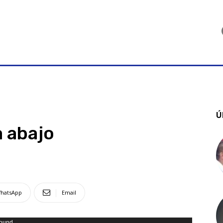
Ú
a abajo
hatsApp
Email
found