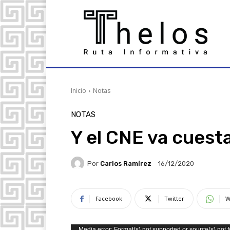
Inicio
Notas
NOTAS
Y el CNE va cuest
Por
Carlos Ramírez
16/12/2020
Facebook
Twitter
W
Media error: Format(s) not supported or source(s) not 