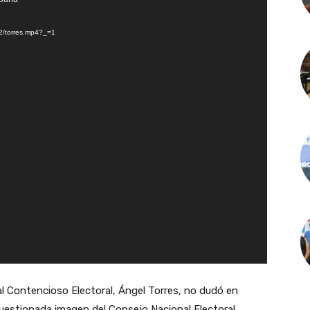
12/torres.mp4?_=1
nal Contencioso Electoral, Ángel Torres, no dudó en
cuestionada imagen del Consejo Nacional Electoral.