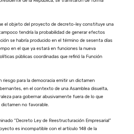
residente de la República, se tramitaron de forma
ue el objeto del proyecto de decreto-ley constituye una
tampoco tendría la probabilidad de generar efectos
ión se habría producido en el término de sesenta días
tiempo en el que ya estará en funciones la nueva
líticas públicas coordinadas que refirió la Función
 riesgo para la democracia emitir un dictamen
obernantes, en el contexto de una Asamblea disuelta,
raleza para gobernar abusivamente fuera de lo que
l dictamen no favorable.
inado “Decreto Ley de Reestructuración Empresarial”
oyecto es incompatible con el artículo 148 de la