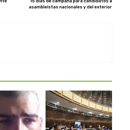
ante
15 días de campaña para candidatos a
asambleístas nacionales y del exterior