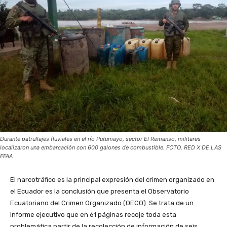
Durante patrullajes fluviales en el río Putumayo, sector El Remanso, militares
localizaron una embarcación con 600 galones de combustible. FOTO. RED X DE LAS
FFAA
El narcotráfico es la principal expresión del crimen organizado en
el Ecuador es la conclusión que presenta el Observatorio
Ecuatoriano del Crimen Organizado (OECO). Se trata de un
informe ejecutivo que en 61 páginas recoje toda esta
problemática partir de la recolección de información de seis