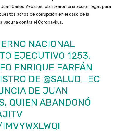
d Juan Carlos Zeballos, plantearon una acción legal, para
supuestos actos de corrupción en el caso de la
la vacuna contra el Coronavirus.
IERNO NACIONAL
O EJECUTIVO 1253,
FO ENRIQUE FARFÁN
ISTRO DE
@SALUD_EC
UNCIA DE JUAN
S, QUIEN ABANDONÓ
JITV
M/IMVYWXLWQI