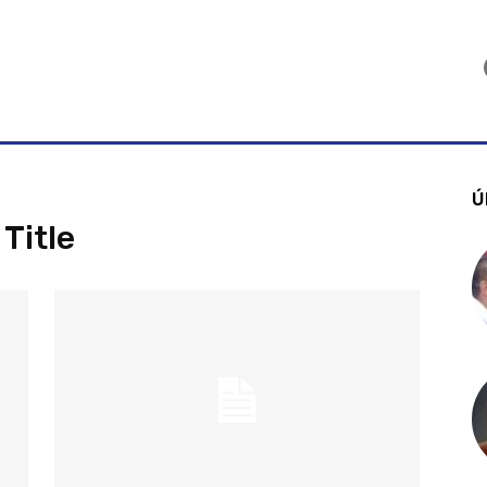
Ú
Title