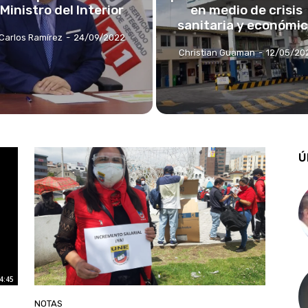
Ministro del Interior
en medio de crisis
sanitaria y económi
Carlos Ramírez
-
24/09/2022
Christian Guaman
-
12/05/20
Ú
4:45
NOTAS