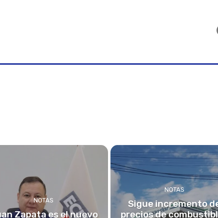
NOTAS
NOTAS
Sigue incremento d
an Zapata es el nuevo
precios de combustib