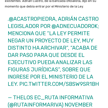
existentes. Adrián Castro, de la bancada oficialista, dijo en su
o
momento que debía entrar por el Ministerio de la Ley.
.
@ACASTROPIEDRA
, ADRIÁN CASTRO
LEGISLADOR POR
@ADNECUADOROK
;
MENCIONA QUE “LA LEY PERMITE
NEGAR UN PROYECTO DE LEY, MUY
DISTINTO HA ARCHIVAR”, “ACABA DE
DAR PASO PARA QUE DESDE EL
EJECUTIVO PUEDA ANALIZAR LAS
FIGURAS JURÍDICAS”, SOBRE QUE
INGRESE POR EL MINISTERIO DE LA
LEY.
PIC.TWITTER.COM/SBSW9SR1BH
— THELOS EC_RUTA INFORMATIVA
(@RUTAINFORMARIVA)
NOVEMBER