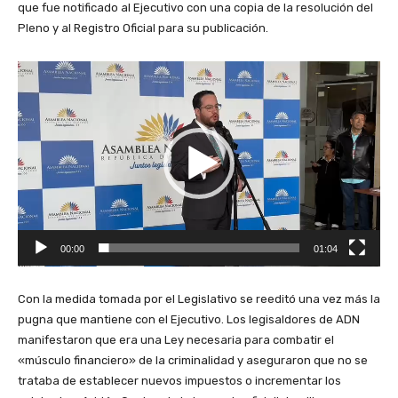
que fue notificado al Ejecutivo con una copia de la resolución del
Pleno y al Registro Oficial para su publicación.
R
e
p
r
o
d
u
c
t
00:00
01:04
o
r
d
Con la medida tomada por el Legislativo se reeditó una vez más la
e
pugna que mantiene con el Ejecutivo. Los legisaldores de ADN
v
manifestaron que era una Ley necesaria para combatir el
í
«músculo financiero» de la criminalidad y aseguraron que no se
d
trataba de establecer nuevos impuestos o incrementar los
e