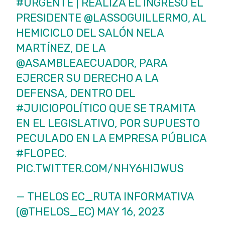
#URGENTE
| REALIZA EL INGRESO EL
PRESIDENTE
@LASSOGUILLERMO
, AL
HEMICICLO DEL SALÓN NELA
MARTÍNEZ, DE LA
@ASAMBLEAECUADOR
, PARA
EJERCER SU DERECHO A LA
DEFENSA, DENTRO DEL
#JUICIOPOLÍTICO
QUE SE TRAMITA
EN EL LEGISLATIVO, POR SUPUESTO
PECULADO EN LA EMPRESA PÚBLICA
#FLOPEC
.
PIC.TWITTER.COM/NHY6HIJWUS
— THELOS EC_RUTA INFORMATIVA
(@THELOS_EC)
MAY 16, 2023