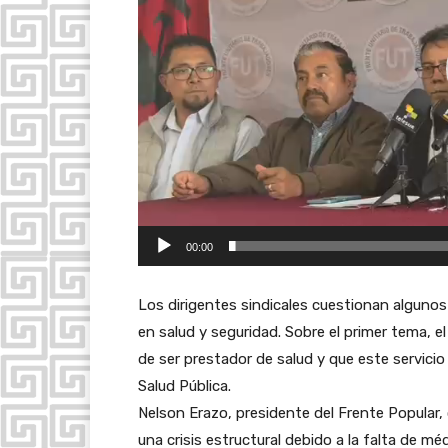
d
u
c
t
o
r
d
e
v
00:00
í
d
Los dirigentes sindicales cuestionan alguno
e
en salud y seguridad. Sobre el primer tema, e
o
de ser prestador de salud y que este servicio 
Salud Pública.
Nelson Erazo, presidente del Frente Popular, 
una crisis estructural debido a la falta de m