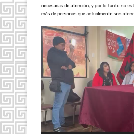
necesarias de atención, y por lo tanto no es
más de personas que actualmente son atendid
R
e
p
r
o
d
u
c
t
o
r
d
e