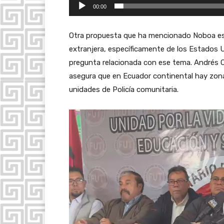
v
00:00
í
d
Otra propuesta que ha mencionado Noboa es l
e
extranjera, específicamente de los Estados U
o
pregunta relacionada con ese tema. Andrés Qu
asegura que en Ecuador continental hay zona
unidades de Policía comunitaria.
R
e
p
r
o
d
u
c
t