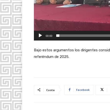
o
r
d
e
v
00:00
í
d
Bajo estos argumentos los dirigentes consid
e
referéndum de 2025.
o
Facebook
Cuota