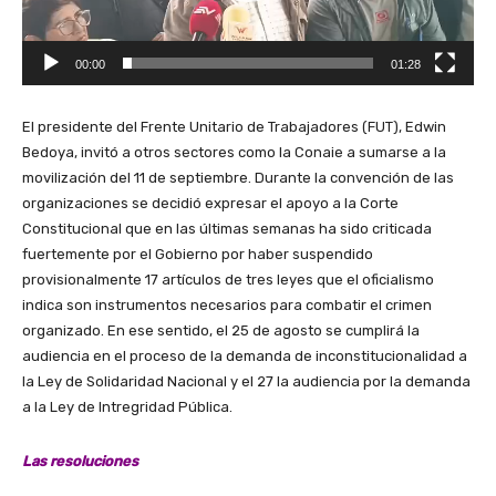
c
t
00:00
01:28
o
r
d
El presidente del Frente Unitario de Trabajadores (FUT), Edwin
e
Bedoya, invitó a otros sectores como la Conaie a sumarse a la
v
movilización del 11 de septiembre. Durante la convención de las
í
organizaciones se decidió expresar el apoyo a la Corte
d
Constitucional que en las últimas semanas ha sido criticada
e
fuertemente por el Gobierno por haber suspendido
o
provisionalmente 17 artículos de tres leyes que el oficialismo
indica son instrumentos necesarios para combatir el crimen
organizado. En ese sentido, el 25 de agosto se cumplirá la
audiencia en el proceso de la demanda de inconstitucionalidad a
la Ley de Solidaridad Nacional y el 27 la audiencia por la demanda
a la Ley de Intregridad Pública.
Las resoluciones