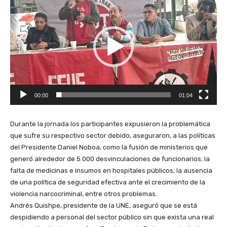
e
p
r
o
d
u
c
t
00:00
01:04
o
r
d
Durante la jornada los participantes expusieron la problemática
e
que sufre su respectivo sector debido, aseguraron, a las políticas
v
del Presidente Daniel Noboa, como la fusión de ministerios que
í
generó alrededor de 5.000 desvinculaciones de funcionarios; la
d
falta de medicinas e insumos en hospitales públicos; la ausencia
e
de una política de seguridad efectiva ante el crecimiento de la
o
violencia narcocriminal, entre otros problemas.
Andrés Quishpe, presidente de la UNE, aseguró que se está
despidiendo a personal del sector público sin que exista una real