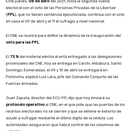
Este jueves,
08 de abril
del 2021, inicia la segunda vuelta
o
electoral con el voto de las Personas Privadas de la Libertad
(
PPL
), que no tienen sentencia ejecutoriada, continúa con el voto
en casa el 09 de abril y el 11 el sufragio a nivel nacional.
El CNE se reunirá para definir la dinámica de la inauguración del
voto para las PPL
.
El
73 %
del material electoral está entregado a las delegaciones
provinciales del CNE, hoy se entrega en Carchi, Imbabura, Santo
Domingo, Esmeraldas, el 09 y 10 de abril se entregará en
Pichincha, explicó Luis Lara, jefe del Comando Conjunto de las
Fuerzas Armadas.
Juan Zapata, director del ECU 911, dijo que hoy enviará su
protocolo operativo
al CNE, en el que pide que las puertas de los
recintos electorales no se cierren y que se elimine el exhorto de
acudir a sufragar mediante el último digito de la cédula. Las
autoridades aseguraron que habrá control de las columnas de