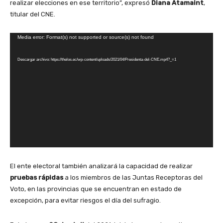
realizar elecciones en ese territorio”, expresó
Diana Atamaint
,
titular del CNE.
R
Media error: Format(s) not supported or source(s) not found
e
Descargar archivo: https://thelos.ec/wp-content/uploads/2021/04/Presidenta-del-CNE.mp4?_=1
p
r
o
d
u
c
t
o
r
d
El ente electoral también analizará la capacidad de realizar
e
pruebas rápidas
a los miembros de las Juntas Receptoras del
v
Voto, en las provincias que se encuentran en estado de
í
excepción, para evitar riesgos el día del sufragio.
d
e