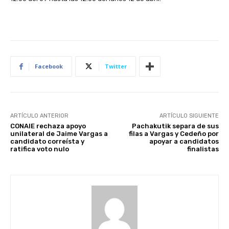
Facebook
Twitter
ARTÍCULO ANTERIOR
ARTÍCULO SIGUIENTE
CONAIE rechaza apoyo
Pachakutik separa de sus
unilateral de Jaime Vargas a
filas a Vargas y Cedeño por
candidato correísta y
apoyar a candidatos
ratifica voto nulo
finalistas