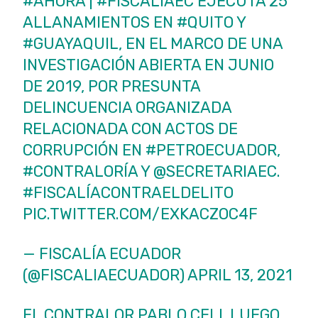
#AHORA
|
#FISCALÍAEC
EJECUTA 25
ALLANAMIENTOS EN
#QUITO
Y
#GUAYAQUIL
, EN EL MARCO DE UNA
INVESTIGACIÓN ABIERTA EN JUNIO
DE 2019, POR PRESUNTA
DELINCUENCIA ORGANIZADA
RELACIONADA CON ACTOS DE
CORRUPCIÓN EN
#PETROECUADOR
,
#CONTRALORÍA
Y
@SECRETARIAEC
.
#FISCALÍACONTRAELDELITO
PIC.TWITTER.COM/EXKACZOC4F
— FISCALÍA ECUADOR
(@FISCALIAECUADOR)
APRIL 13, 2021
EL CONTRALOR PABLO CELI, LUEGO