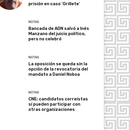
prisión en caso ‘Grillete’
NOTAS
Bancada de ADN salvó a Inés
Manzano del juicio político,
pero no celebró
NOTAS
La oposición se queda sin la
opción de la revocatoria del
mandato a Daniel Noboa
NOTAS
CNE: candidatos correístas
sí pueden participar con
otras organizaciones