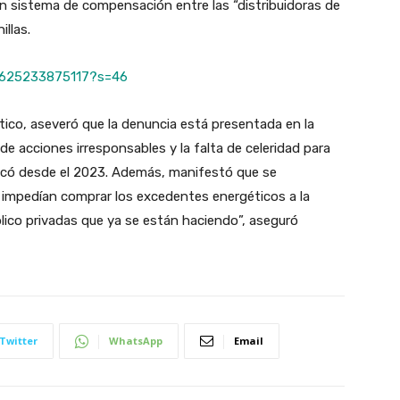
un sistema de compensación entre las “distribuidoras de
illas.
76625233875117?s=46
ético, aseveró que la denuncia está presentada en la
de acciones irresponsables y la falta de celeridad para
ficó desde el 2023. Además, manifestó que se
ue impedían comprar los excedentes energéticos a la
lico privadas que ya se están haciendo”, aseguró
Twitter
WhatsApp
Email