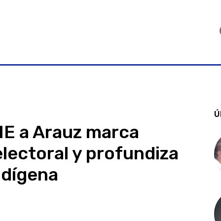
Ú
IE a Arauz marca
ectoral y profundiza
indígena