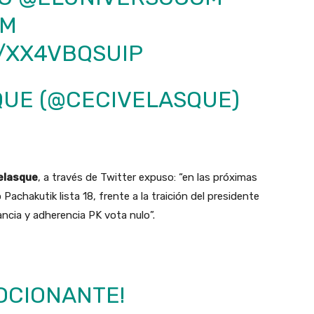
OM
M/XX4VBQSUIP
QUE (@CECIVELASQUE)
Velasque
, a través de Twitter expuso: “en las próximas
hakutik lista 18, frente a la traición del presidente
ancia y adherencia PK vota nulo”.
OCIONANTE!