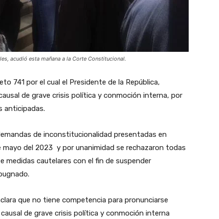
les, acudió esta mañana a la Corte Constitucional.
to 741 por el cual el Presidente de la República,
causal de grave crisis política y conmoción interna, por
s anticipadas.
s demandas de inconstitucionalidad presentadas en
de mayo del 2023 y por unanimidad se rechazaron todas
e medidas cautelares con el fin de suspender
mpugnado.
aclara que no tiene competencia para pronunciarse
 causal de grave crisis política y conmoción interna