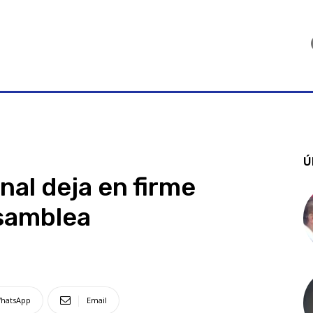
Ú
nal deja en firme
Asamblea
hatsApp
Email